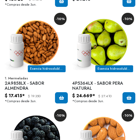
*Compras desde 3un.
-10%
-10%
Esencia hidrosoluble con notas a almendra amarga y un final tostado tipo nuts
Esencia hidrosoluble con notas a pera caracteristico
1. Mermeladas
2A9858LX - SABOR
4P5364LX - SABOR PERA
ALMENDRA
NATURAL
$ 17.415*
$ 24.669*
$ 19.350
$ 27.410
*Compras desde 3un.
*Compras desde 3un.
-10%
-10%