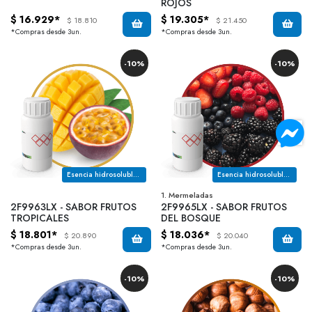
ROJOS
$ 16.929*
$ 19.305*
$ 18.810
$ 21.450
*Compras desde 3un.
*Compras desde 3un.
-10%
-10%
Esencia hidrosoluble con notas a mango y maracuya
Esencia hidrosoluble con notas a arandano, frambuesa, mora y frutilla
1. Mermeladas
2F9963LX - SABOR FRUTOS
2F9965LX - SABOR FRUTOS
TROPICALES
DEL BOSQUE
$ 18.801*
$ 18.036*
$ 20.890
$ 20.040
*Compras desde 3un.
*Compras desde 3un.
-10%
-10%