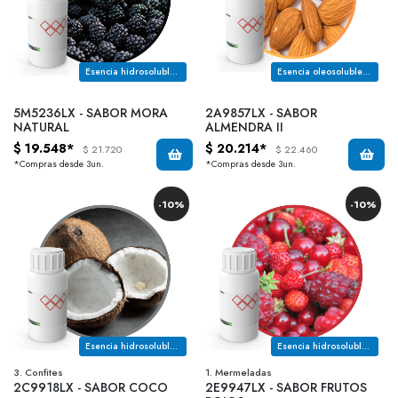
Esencia hidrosoluble con notas a mora
Esencia oleosoluble con notas a almendra intensa y sutil perfil licoroso
5M5236LX - SABOR MORA
2A9857LX - SABOR
NATURAL
ALMENDRA II
$ 19.548*
$ 20.214*
$ 21.720
$ 22.460
*Compras desde 3un.
*Compras desde 3un.
-10%
-10%
Esencia hidrosoluble sabor coco con notas a vainilla, bocado dulce y anisado
Esencia hidrosoluble con notas a frutos rojos
3. Confites
1. Mermeladas
2C9918LX - SABOR COCO
2E9947LX - SABOR FRUTOS