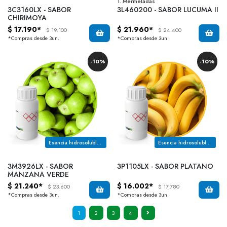
1. Mermeladas
3C3160LX - SABOR
3L460200 - SABOR LUCUMA II
CHIRIMOYA
$ 17.190*
$ 21.960*
$ 19.100
$ 24.400
*Compras desde 3un.
*Compras desde 3un.
-10%
-10%
Esencia hidrosoluble con notas a cascara manzana verde y pepa; final oleoso y dulce.
Esencia hidrosoluble con notas a platano maduro; cremoso y lacteo, levemente fantasia y dulce.
3M3926LX - SABOR
3P1105LX - SABOR PLATANO
MANZANA VERDE
$ 21.240*
$ 16.002*
$ 23.600
$ 17.780
*Compras desde 3un.
*Compras desde 3un.
1
2
3
4