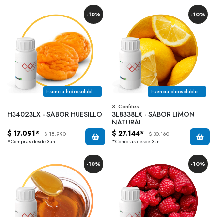
-10%
-10%
Esencia hidrosoluble con notas a huesillo, notas de durazno seco y final especiado
Esencia oleosoluble con notas frescas y limonada, variedad cascara amarilla
3. Confites
H34023LX - SABOR HUESILLO
3L8338LX - SABOR LIMON
NATURAL
$ 17.091*
$ 27.144*
$ 18.990
$ 30.160
*Compras desde 3un.
*Compras desde 3un.
-10%
-10%