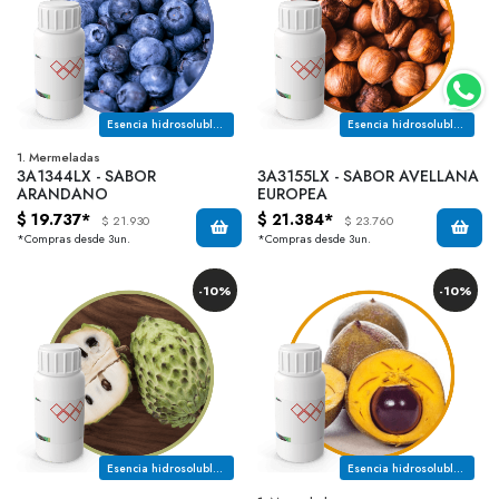
Esencia hidrosoluble con notas a notas a frambuesa y mora
Esencia hidrosoluble con notas a avellana tostada y cremosa.
1. Mermeladas
3A1344LX - SABOR
3A3155LX - SABOR AVELLANA
ARANDANO
EUROPEA
$ 19.737*
$ 21.384*
$ 21.930
$ 23.760
*Compras desde 3un.
*Compras desde 3un.
-10%
-10%
Esencia hidrosoluble con notas a chirimoya fresca, natural y madura
Esencia hidrosoluble con notas a lucuma cremosa, notas tostadas