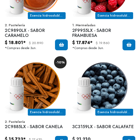
Esencia hidrosoluble con notas a lacteas, licorosa, mantequilla, azucar quemada y caramelo dulce
Esencia hidrosoluble con notas maduras y dulce, perfumado y fantasia, mermelada y verde
2. Pastelería
1. Mermeladas
2C9890LX - SABOR
2F9955LX - SABOR
CARAMELO
FRAMBUESA
$ 18.801*
$ 17.874*
$ 20.890
$ 19.860
*Compras desde 3un.
*Compras desde 3un.
-10%
Esencia hidrosoluble con notas a canela dulce tipo corteza
Esencia hidrosoluble con notas a frutas rojas especiadas
2. Pastelería
2C9885LX - SABOR CANELA
3C3159LX - SABOR CALAFATE
$ 15.723*
$ 21.210
$ 17.470