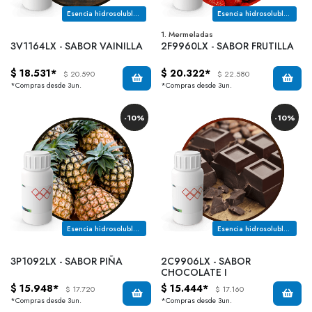
Esencia hidrosoluble con notas a bocado cremoso, vainilla cumarina y mantequilla, licorosa dulce
Esencia hidrosoluble con notas a silvestre, ligeramente verde, acaramelada y dulce
1. Mermeladas
3V1164LX - SABOR VAINILLA
2F9960LX - SABOR FRUTILLA
$ 18.531*
$ 20.322*
$ 20.590
$ 22.580
*Compras desde 3un.
*Compras desde 3un.
-10%
-10%
Esencia hidrosoluble con notas a piña
Esencia hidrosoluble con notas a vainilla, chocolate malteado, dulce y licoroso
3P1092LX - SABOR PIÑA
2C9906LX - SABOR
CHOCOLATE I
$ 15.948*
$ 15.444*
$ 17.720
$ 17.160
*Compras desde 3un.
*Compras desde 3un.