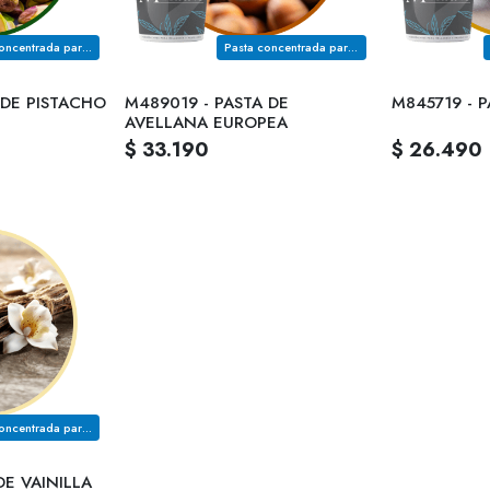
Pasta concentrada para rellenos en pastelería fina
Pasta concentrada para rellenos en pastelería fina
 DE PISTACHO
M489019 - PASTA DE
M845719 - 
AVELLANA EUROPEA
$ 33.190
$ 26.490
Pasta concentrada para rellenos en pastelería fina
DE VAINILLA