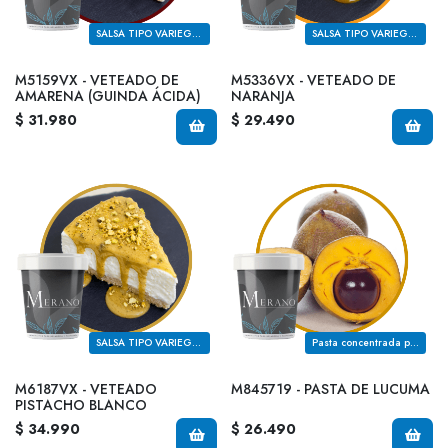
SALSA TIPO VARIEGATO PARA TOPPINGS DE USO DIRECTO EN PASTELERÍA
SALSA TIPO VARIEGATO PARA TOPPINGS DE USO DIRECTO EN PASTELERÍA
M5159VX - VETEADO DE
M5336VX - VETEADO DE
AMARENA (GUINDA ÁCIDA)
NARANJA
$ 31.980
$ 29.490
SALSA TIPO VARIEGATO PARA TOPPINGS DE USO DIRECTO EN PASTELERÍA
Pasta concentrada para rellenos en pastelería fina
M6187VX - VETEADO
M845719 - PASTA DE LUCUMA
PISTACHO BLANCO
$ 34.990
$ 26.490