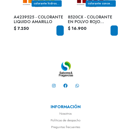
colorante hidrosoluble de uso alimenticio color morado
colorante hidrosoluble de uso alimenticio color amarillo
colorante concentrado hidrosoluble de uso alimenticio color rojo tomate
ANTE
A4239525 - COLORANTE
8520CX - COLORANTE
F62
LIQUIDO AMARILLO
EN POLVO ROJO
LIQU
TOMATE
$ 7.250
$ 16.900
$ 7.
INFORMACIÓN
Nosotros
Políticas de despacho
Preguntas frecuentes