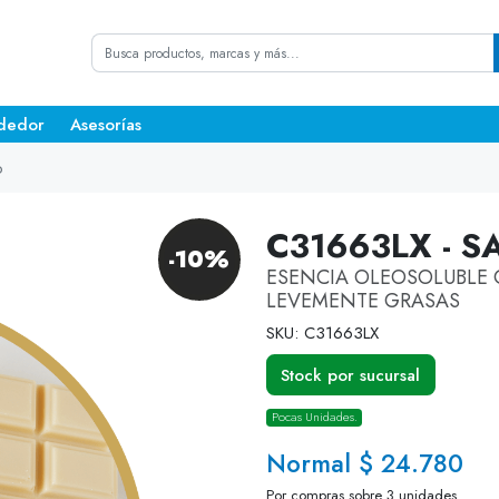
dedor
Asesorías
o
C31663LX - 
-10%
ESENCIA OLEOSOLUBLE 
LEVEMENTE GRASAS
SKU: C31663LX
Stock por sucursal
Pocas Unidades.
Normal $ 24.780
Por compras sobre 3 unidades