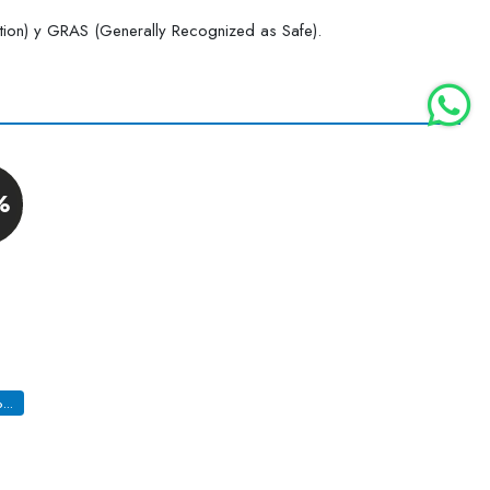
ation) y GRAS (Generally Recognized as Safe).
%
Esencia hidrosoluble con notas a bocado cremoso, vainilla cumarina y mantequilla, licorosa dulce