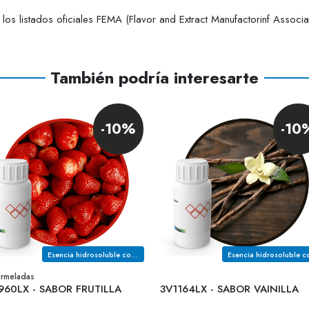
os listados oficiales FEMA (Flavor and Extract Manufactorinf Associ
También podría interesarte
-10%
-10
Esencia hidrosoluble con notas a silvestre, ligeramente verde, acaramelada y dulce
ermeladas
960LX - SABOR FRUTILLA
3V1164LX - SABOR VAINILLA