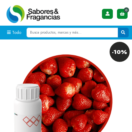
0
Todo
-10%