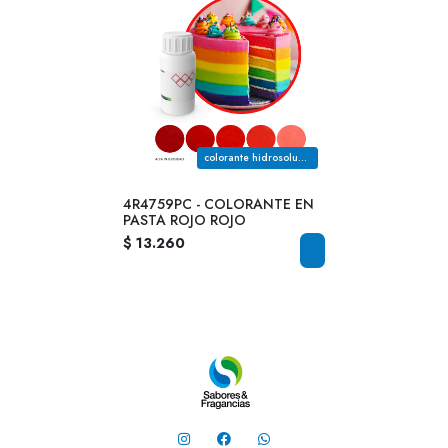
colorante hidrosoluble de uso alimenticio color rojo rojo
4R4759PC - COLORANTE EN
PASTA ROJO ROJO
$ 13.260