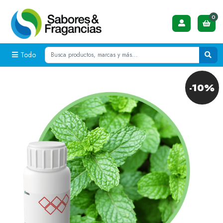
0
Todo
-10%