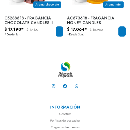
Aroma chocolate
Aroma miel
C5288618 - FRAGANCIA
AC673618 - FRAGANCIA
CHOCOLATE CANDLES II
HONEY CANDLES
$ 17.190*
$ 17.064*
$ 19.100
$ 18.960
*Desde 3un.
*Desde 3un.
INFORMACIÓN
Nosotros
Políticas de despacho
Preguntas frecuentes