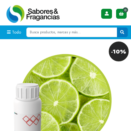
0
Todo
-10%