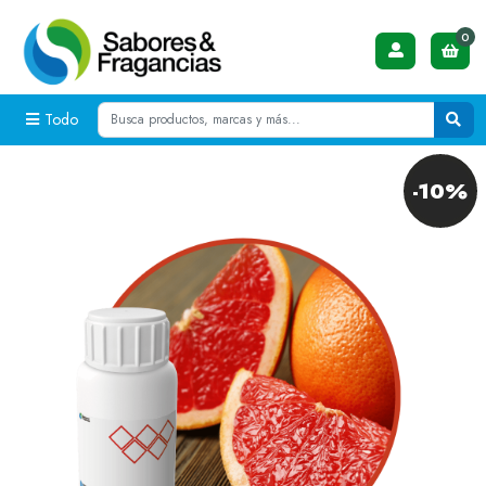
0
Todo
-10%