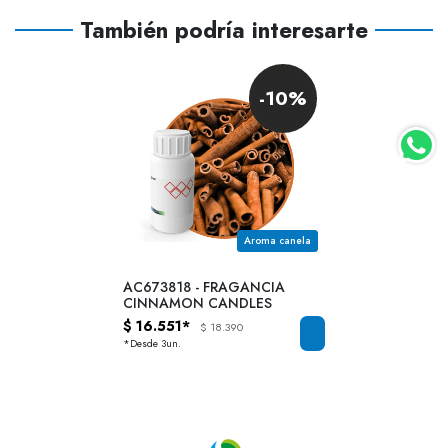
También podría interesarte
-10%
Aroma canela
AC673818 - FRAGANCIA
CINNAMON CANDLES
$ 16.551*
$ 18.390
*Desde 3un.