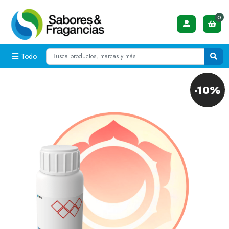
0
Todo
-10%