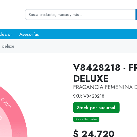
dedor
Asesorías
 deluxe
V8428218 - 
DELUXE
FRAGANCIA FEMENINA DE
SKU: V8428218
Stock por sucursal
Pocas Unidades.
$ 24.720