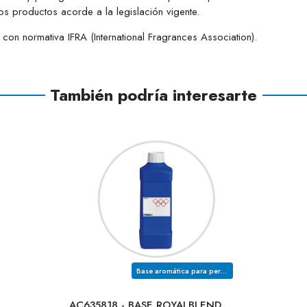
s productos acorde a la legislación vigente.
on normativa IFRA (International Fragrances Association).
También podría interesarte
Base aromática para perfumería
AC635818 - BASE ROYALBLEND