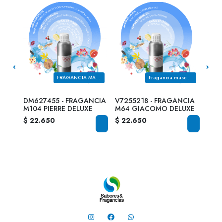
Fragancia masculina de la familia olfativa AMBARADA MADEROSA FLORAL
FRAGANCIA MASCULINA DE LA FAMILIA OLFATIVA MADEROSA ESPECIADA
Fragancia masculina de la familia olfativa ACUATICA AROMATICA MADEROSA
NCIA
DM627455 - FRAGANCIA
V7255218 - FRAGANCIA
DM4
M104 PIERRE DELUXE
M64 GIACOMO DELUXE
M72
$ 22.650
$ 22.650
$ 24