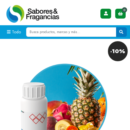
0
Todo
-10%