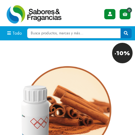
0
Todo
-10%