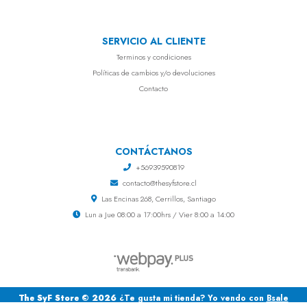
SERVICIO AL CLIENTE
Terminos y condiciones
Políticas de cambios y/o devoluciones
Contacto
CONTÁCTANOS
+56939590819
contacto@thesyfstore.cl
Las Encinas 268, Cerrillos, Santiago
Lun a Jue 08:00 a 17:00hrs / Vier 8:00 a 14:00
The SyF Store © 2026
¿Te gusta mi tienda? Yo vendo con
Bsale