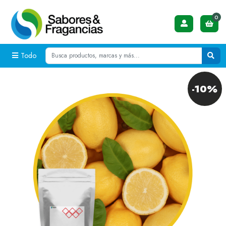
0
Todo
-10%