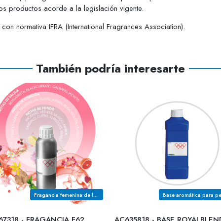
s productos acorde a la legislación vigente.
on normativa IFRA (International Fragrances Association).
También podría interesarte
Fragancia femenina de la familia olfativa FLORAL FLORES BLANCAS GREEN
67318 - FRAGANCIA F62
AC635818 - BASE ROYALBLEN