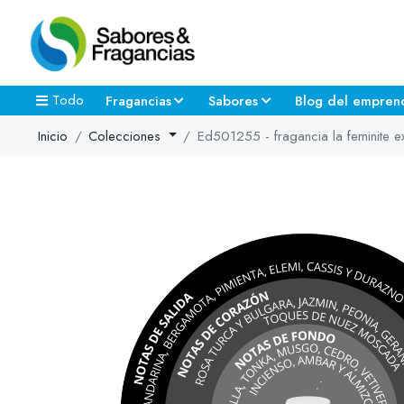
Todo
Fragancias
Sabores
Blog del empren
Inicio
Colecciones
Ed501255 - fragancia la feminite ex