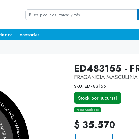
dedor
Asesorías
f
ED483155 - F
FRAGANCIA MASCULINA D
SKU: ED483155
Stock por sucursal
Pocas Unidades.
$ 35.570