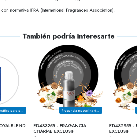
on normativa IFRA (International Fragrances Association).
También podría interesarte
Base aromática para perfumería
Fragancia masculina de la familia olfativa MADEROSA AMBARADA ESPECIADA
ROYALBLEND
ED483255 - FRAGANCIA
ED482955 -
CHARME EXCLUSIF
EXCLUSIF