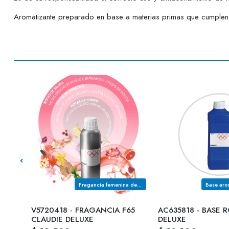
Aromatizante preparado en base a materias primas que cumplen c
Fragancia femenina de la familia olfativa CITRICA MARINA
Fragancia femenina de la familia olfativa FLORAL OZONICA
47
V5720418 - FRAGANCIA F65
AC635818 - BASE 
CLAUDIE DELUXE
DELUXE