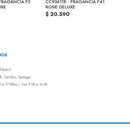
 FRAGANCIA F2
CC936118 - FRAGANCIA F41
C3736
UXE
ROSIE DELUXE
GOLD
$ 20.590
$ 20
NOS
store.cl
, Cerrillos, Santiago
0 a 17:00hrs / Vier 8:00 a 14:00