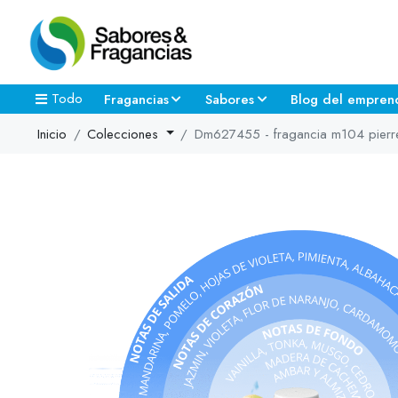
Todo
Fragancias
Sabores
Blog del empren
Inicio
Colecciones
Dm627455 - fragancia m104 pierr