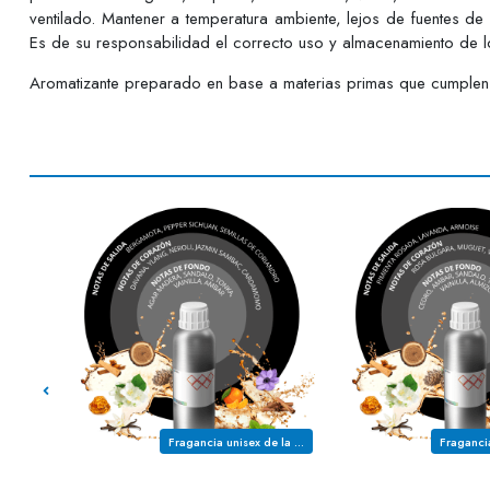
ventilado. Mantener a temperatura ambiente, lejos de fuentes de
Es de su responsabilidad el correcto uso y almacenamiento de lo
Aromatizante preparado en base a materias primas que cumplen c
Fragancia femenina de la familia olfativa FLORAL MADEROSA
Fragancia unisex de la familia olfativa AMBARADA MADEROSA FLORES BLANCAS