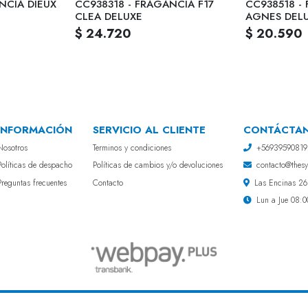
NCIA DIEUX
CC938318 - FRAGANCIA F17
CC938518 -
CLEA DELUXE
AGNES DEL
$ 24.720
$ 20.590
INFORMACIÓN
SERVICIO AL CLIENTE
CONTÁCTA
Nosotros
Terminos y condiciones
+56939590819
Políticas de despacho
Políticas de cambios y/o devoluciones
contacto@thesyf
Preguntas frecuentes
Contacto
Las Encinas 268
Lun a Jue 08:0
The SyF Store © 2026
¿Te gusta mi tienda? Yo vendo con
Bsale