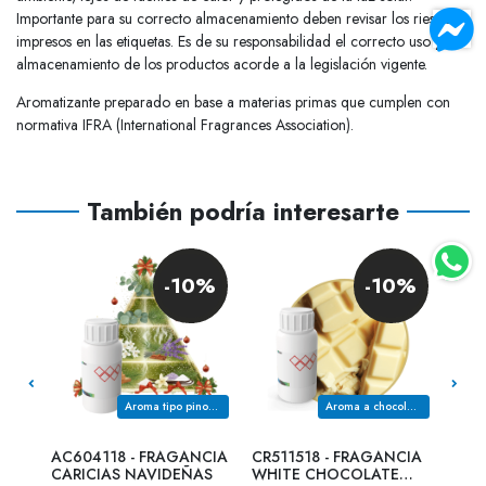
Importante para su correcto almacenamiento deben revisar los riesgos
impresos en las etiquetas. Es de su responsabilidad el correcto uso y
almacenamiento de los productos acorde a la legislación vigente.
Aromatizante preparado en base a materias primas que cumplen con
normativa IFRA (International Fragrances Association).
También podría interesarte
0%
-10%
-10%
ulce
Aroma tipo pino de navidad
Aroma a chocolate blanco
CIA
AC604118 - FRAGANCIA
CR511518 - FRAGANCIA
CC8
E
CARICIAS NAVIDEÑAS
WHITE CHOCOLATE
TUTT