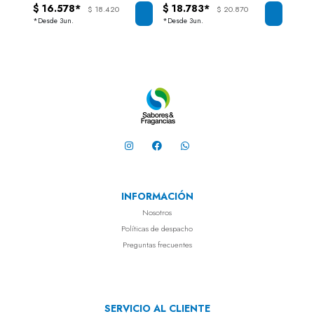
CARE
$ 16.578*
$ 18.783*
$ 15
$ 18.420
$ 20.870
*Desde 3un.
*Desde 3un.
INFORMACIÓN
Nosotros
Políticas de despacho
Preguntas frecuentes
SERVICIO AL CLIENTE