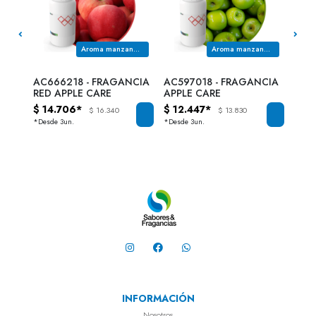
Aroma a piña y helado de piña
Aroma manzana roja
Aroma manzana verde
NCIA
AC666218 - FRAGANCIA
AC597018 - FRAGANCIA
CC7
RED APPLE CARE
APPLE CARE
APP
$ 14.706*
$ 12.447*
$ 15
$ 16.340
$ 13.830
*Desde 3un.
*Desde 3un.
INFORMACIÓN
Nosotros