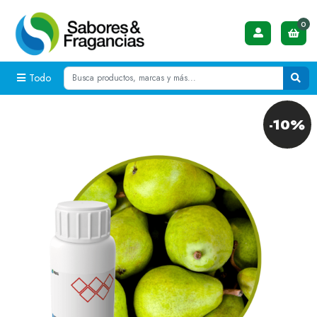
0
Todo
-10%