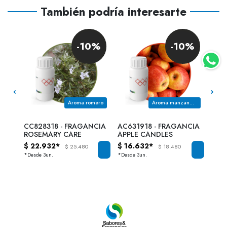
También podría interesarte
0%
-10%
-10%
anda
Aroma romero
Aroma manzana roja
NCIA
CC828318 - FRAGANCIA
AC631918 - FRAGANCIA
C52
S
ROSEMARY CARE
APPLE CANDLES
CHO
$ 22.932*
$ 16.632*
$ 17
$ 25.480
$ 18.480
*Desde 3un.
*Desde 3un.
*Desd