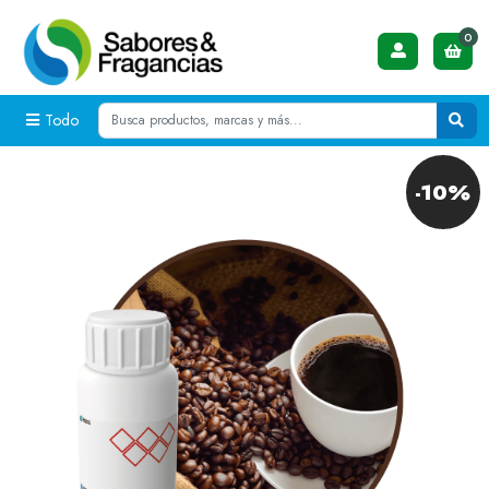
0
Todo
-10%