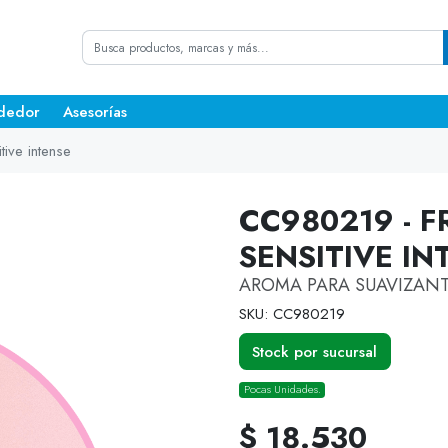
dedor
Asesorías
ive intense
CC980219 - 
SENSITIVE IN
AROMA PARA SUAVIZANT
SKU: CC980219
Stock por sucursal
Pocas Unidades.
$ 18.530