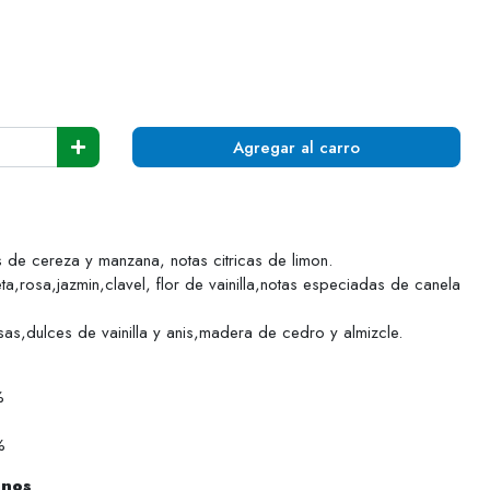
Agregar al carro
s de cereza y manzana, notas citricas de limon.
ta,rosa,jazmin,clavel, flor de vainilla,notas especiadas de canela
s,dulces de vainilla y anis,madera de cedro y almizcle.
%
%
anos