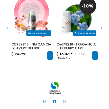
-10%
Fragancia femenina de la familia olfativa FLORAL ORIENTAL
Fragancia femenina de la familia olfativa FLORAL OZONICA
Aroma arandano
NCIA
CC939918 - FRAGANCIA
C6678218 - FRAGANCIA
CC9
F6 AVERY DELUXE
BLUEBERRY CARE
F13
$ 24.720
$ 16.371*
$ 2
$ 18.190
*Desde 3un.