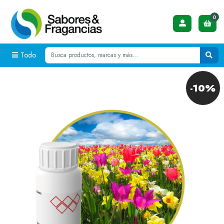
0
Todo
-10%