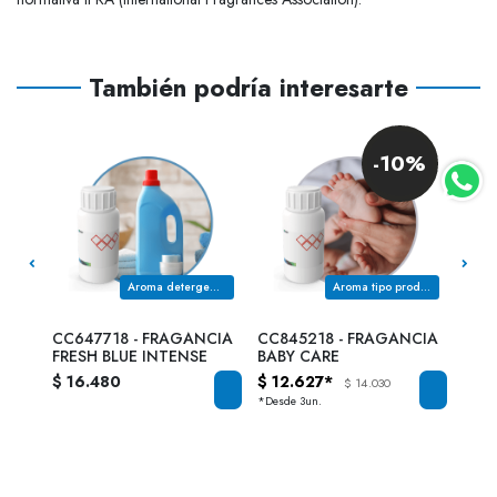
También podría interesarte
0%
-10%
imon
Aroma detergente azul
Aroma tipo productos para bebe
NCIA
CC647718 - FRAGANCIA
CC845218 - FRAGANCIA
CC8
FRESH BLUE INTENSE
BABY CARE
EXC
$ 16.480
$ 12.627*
$ 14
$ 14.030
*Desde 3un.
*Desd