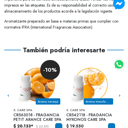
impresos en las etiquetas. Es de su responsabilidad el correcto uso y
almacenamiento de los productos acorde a la legislación vigente.
Aromatizante preparado en base a materias primas que cumplen con
normativa IFRA (International Fragrances Association).
También podría interesarte
0%
-10%
Aroma limón verbena
Aroma naranja
Aroma mezcla de citricos
5. CARE SPA
5. CARE SPA
CIA
CR563018 - FRAGANCIA
CR542118 - FRAGANCIA
V81
PETIT ARANCE CARE SPA
MYKONOS CARE SPA
ROYA
$ 20.133*
$ 19.550
$ 22
$ 22.370