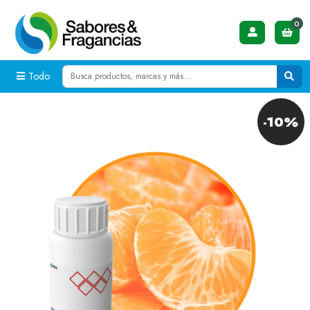
0
Todo
-10%