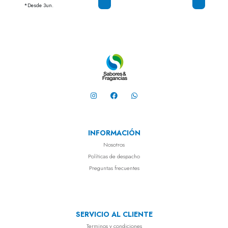
*Desde 3un.
*Desd
INFORMACIÓN
Nosotros
Políticas de despacho
Preguntas frecuentes
SERVICIO AL CLIENTE
Terminos y condiciones