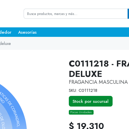
dedor
Asesorías
deluxe
C0111218 - 
DELUXE
FRAGANCIA MASCULINA 
SKU: C0111218
Stock por sucursal
Pocas Unidades.
$ 19.310