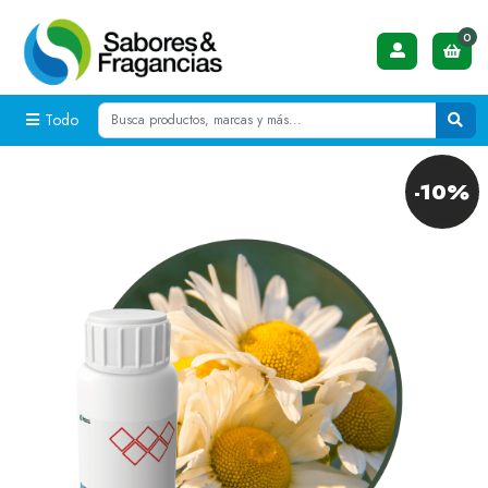
0
Todo
-10%