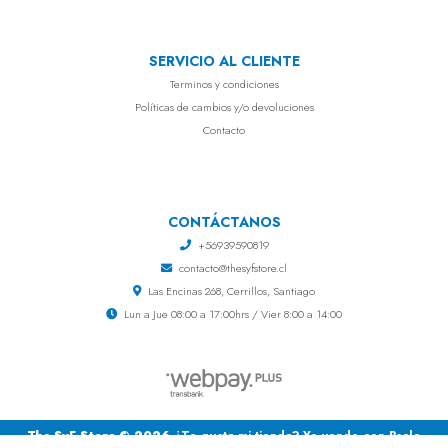
SERVICIO AL CLIENTE
Terminos y condiciones
Políticas de cambios y/o devoluciones
Contacto
CONTÁCTANOS
+56939590819
contacto@thesyfstore.cl
Las Encinas 268, Cerrillos, Santiago
Lun a Jue 08:00 a 17:00hrs / Vier 8:00 a 14:00
The SyF Store © 2026
¿Te gusta mi tienda? Yo vendo con
Bsale