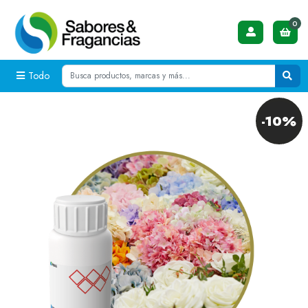
0
Todo
-10%