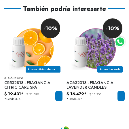
También podría interesarte
-10%
-10%
Aroma citrico de naranja
Aroma lavanda
5. CARE SPA
CR532818 - FRAGANCIA
AC632318 - FRAGANCIA
CITRIC CARE SPA
LAVENDER CANDLES
$ 19.431*
$ 16.479*
$ 21.590
$ 18.310
*Desde 3un.
*Desde 3un.