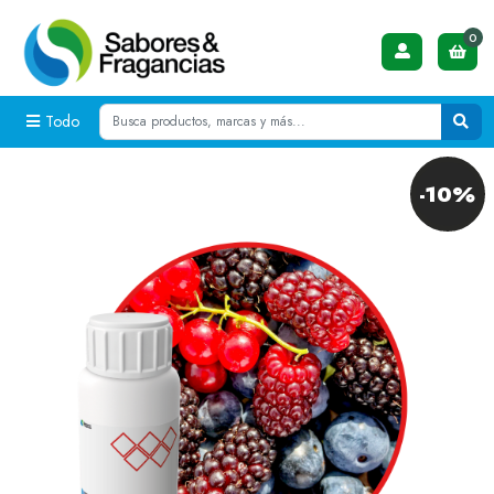
0
Todo
-10%