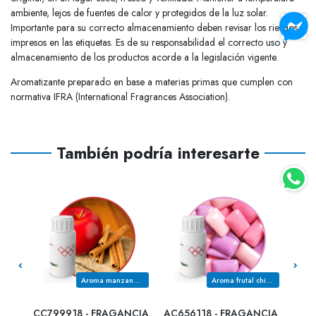
ambiente, lejos de fuentes de calor y protegidos de la luz solar.
Importante para su correcto almacenamiento deben revisar los riesgos
impresos en las etiquetas. Es de su responsabilidad el correcto uso y
almacenamiento de los productos acorde a la legislación vigente.
Aromatizante preparado en base a materias primas que cumplen con
normativa IFRA (International Fragrances Association).
También podría interesarte
0%
anda
Aroma manzana canela
Aroma frutal chicle
CIA
CC799918 - FRAGANCIA
AC656118 - FRAGANCIA
C74