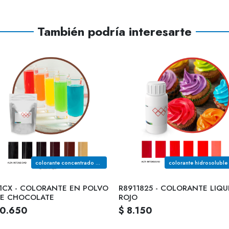
También podría interesarte
colorante concentrado hidrosoluble de uso alimenticio color cafe chocolate
1CX - COLORANTE EN POLVO
R8911825 - COLORANTE LIQU
E CHOCOLATE
ROJO
20.650
$ 8.150