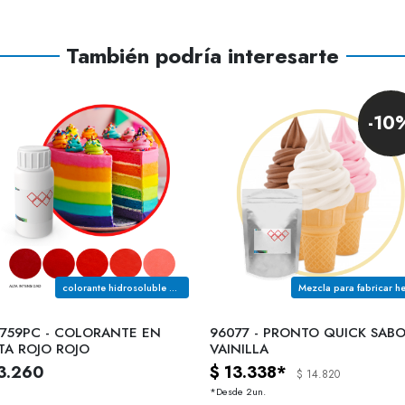
También podría interesarte
-10
colorante hidrosoluble de uso alimenticio color rojo rojo
759PC - COLORANTE EN
96077 - PRONTO QUICK SAB
TA ROJO ROJO
VAINILLA
3.260
$ 13.338*
$ 14.820
*Desde 2un.