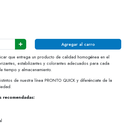
Agregar al carro
sificar que entrega un producto de calidad homogénea en el
rizantes, estabilizantes y colorantes adecuados para cada
de tiempo y almacenamiento.
stintos de nuestra línea PRONTO QUICK y diferénciate de la
iedad.
es recomendadas:
al