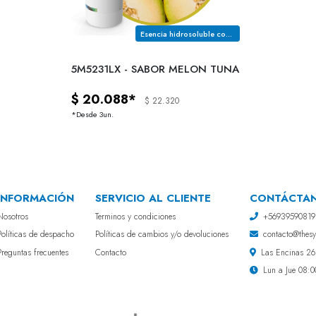
Esencia hidrosoluble con notas a melon tuna fresco, pulpa en su punto (no verde)
5M5231LX - SABOR MELON TUNA
$ 20.088*
$ 22.320
*Desde 3un.
INFORMACIÓN
SERVICIO AL CLIENTE
CONTÁCTA
Nosotros
Terminos y condiciones
+56939590819
Políticas de despacho
Políticas de cambios y/o devoluciones
contacto@thesyf
Preguntas frecuentes
Contacto
Las Encinas 268
Lun a Jue 08:0