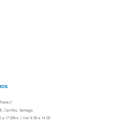
NOS
store.cl
, Cerrillos, Santiago
0 a 17:00hrs / Vier 8:00 a 14:00