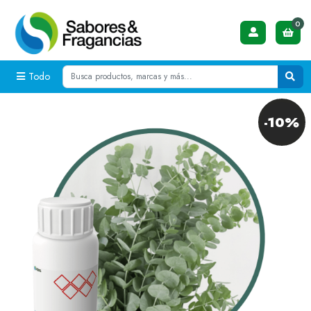
0
Todo
-10%