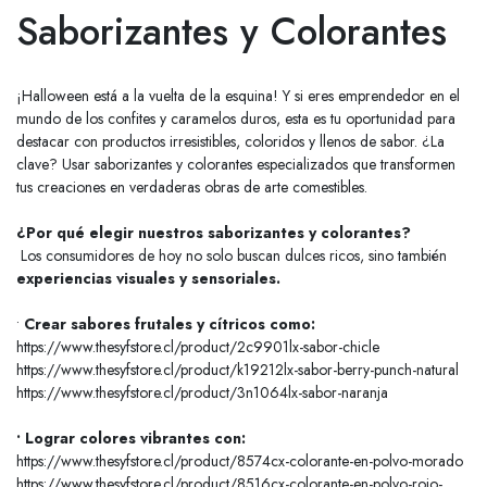
Saborizantes y Colorantes
¡Halloween está a la vuelta de la esquina! Y si eres emprendedor en el
mundo de los confites y caramelos duros, esta es tu oportunidad para
destacar con productos irresistibles, coloridos y llenos de sabor. ¿La
clave? Usar saborizantes y colorantes especializados que transformen
tus creaciones en verdaderas obras de arte comestibles.
¿Por qué elegir nuestros saborizantes y colorantes?
Los consumidores de hoy no solo buscan dulces ricos, sino también
experiencias visuales y sensoriales.
•
Crear sabores frutales y cítricos como:
https://www.thesyfstore.cl/product/2c9901lx-sabor-chicle
https://www.thesyfstore.cl/product/k19212lx-sabor-berry-punch-natural
https://www.thesyfstore.cl/product/3n1064lx-sabor-naranja
• Lograr colores vibrantes con:
https://www.thesyfstore.cl/product/8574cx-colorante-en-polvo-morado
https://www.thesyfstore.cl/product/8516cx-colorante-en-polvo-rojo-