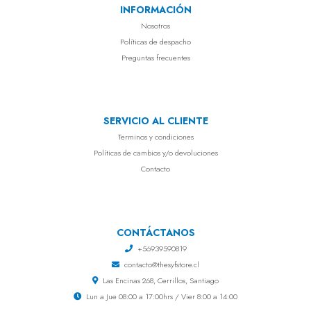
INFORMACIÓN
Nosotros
Políticas de despacho
Preguntas frecuentes
SERVICIO AL CLIENTE
Terminos y condiciones
Políticas de cambios y/o devoluciones
Contacto
CONTÁCTANOS
+56939590819
contacto@thesyfstore.cl
Las Encinas 268, Cerrillos, Santiago
Lun a Jue 08:00 a 17:00hrs / Vier 8:00 a 14:00