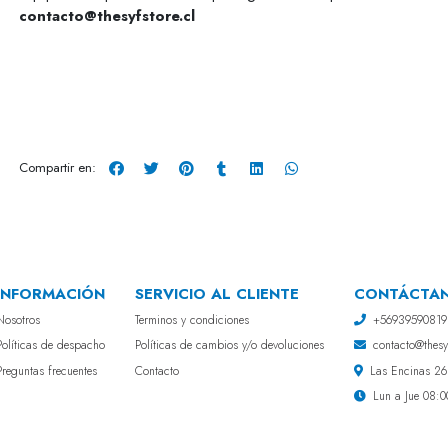
contacto@thesyfstore.cl
Compartir en:
INFORMACIÓN
SERVICIO AL CLIENTE
CONTÁCTA
Nosotros
Terminos y condiciones
+56939590819
Políticas de despacho
Políticas de cambios y/o devoluciones
contacto@thesyf
Preguntas frecuentes
Contacto
Las Encinas 268
Lun a Jue 08:0