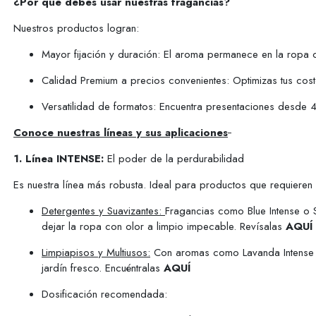
¿Por qué debes usar nuestras fragancias?
Nuestros productos logran:
Mayor fijación y duración: El aroma permanece en la ropa 
Calidad Premium a precios convenientes: Optimizas tus costo
Versatilidad de formatos: Encuentra presentaciones desde 4
Conoce nuestras líneas y sus aplicaciones
1.
Línea INTENSE:
El poder de la perdurabilidad
Es nuestra línea más robusta. Ideal para productos que requiere
Detergentes y Suavizantes:
Fragancias como Blue Intense o Sw
dejar la ropa con olor a limpio impecable. Revísalas
AQUÍ
Limpiapisos y Multiusos:
Con aromas como Lavanda Intense o 
jardín fresco. Encuéntralas
AQUÍ
Dosificación recomendada: